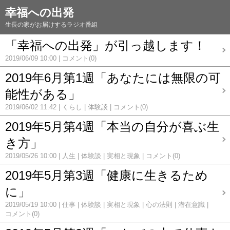
幸福への出発
生長の家がお届けするラジオ番組
「幸福への出発」が引っ越します！
2019/06/09 10:00
コメント(0)
2019年6月第1週「あなたには無限の可
能性がある」
2019/06/02 11:42
くらし
体験談
コメント(0)
2019年5月第4週「本当の自分が喜ぶ生
き方」
2019/05/26 10:00
人生
体験談
実相と現象
コメント(0)
2019年5月第3週「健康に生きるため
に」
2019/05/19 10:00
仕事
体験談
実相と現象
心の法則
潜在意識
コメント(0)