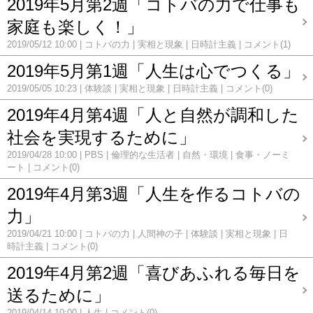
2019年5月第2週「コトバの力で仕事も
家庭も楽しく！」
2019/05/12 10:00
コトバの力
実相と現象
日時計主義
コメント(1)
2019年5月第1週「人生は心でつくる」
2019/05/05 10:23
体験談
実相と現象
日時計主義
コメント(0)
2019年4月第4週「人と自然が調和した
社会を実現するために」
2019/04/28 10:00
PBS
倫理的な生活者
自然・環境
食事・ノーミ
ート
コメント(0)
2019年4月第3週「人生を作るコトバの
力」
2019/04/21 10:00
コトバの力
人間神の子
体験談
実相と現象
日
時計主義
コメント(0)
2019年4月第2週「喜びあふれる毎日を
送るために」
2019/04/14 10:00
人生
コメント(0)