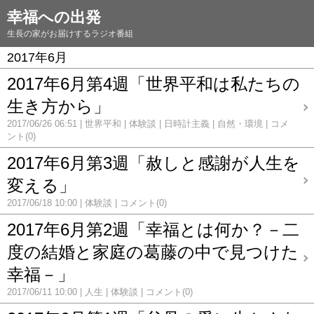
幸福への出発
生長の家がお届けするラジオ番組
2017年6月
2017年6月第4週「世界平和は私たちの
生き方から」
2017/06/26 06:51
世界平和
体験談
日時計主義
自然・環境
コメ
ント(0)
2017年6月第3週「赦しと感謝が人生を
変える」
2017/06/18 10:00
体験談
コメント(0)
2017年6月第2週「幸福とは何か？－二
度の結婚と家庭の葛藤の中で見つけた
幸福－」
2017/06/11 10:00
人生
体験談
コメント(0)