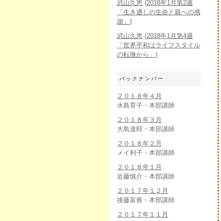
武山久恵
(
2018年1月第2週
「生き通しの生命と親への感
謝」
)
武山久恵
(
2018年1月第4週
「世界平和はライフスタイル
の転換から」
)
バックナンバー
２０１８年４月
水島育子・本部講師
２０１８年３月
大島達郎・本部講師
２０１８年２月
メイ利子・本部講師
２０１８年１月
近藤慎介・本部講師
２０１７年１２月
後藤富善・本部講師
２０１７年１１月