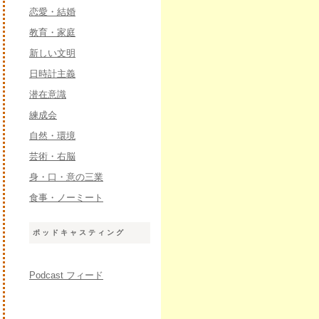
恋愛・結婚
教育・家庭
新しい文明
日時計主義
潜在意識
練成会
自然・環境
芸術・右脳
身・口・意の三業
食事・ノーミート
ポッドキャスティング
Podcast フィード