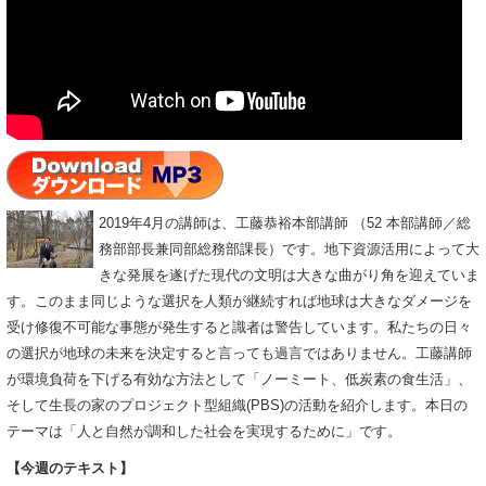
2019年4月の講師は、工藤恭裕本部講師 （52 本部講師／総
務部部長兼同部総務部課長）です。地下資源活用によって大
きな発展を遂げた現代の文明は大きな曲がり角を迎えていま
す。このまま同じような選択を人類が継続すれば地球は大きなダメージを
受け修復不可能な事態が発生すると識者は警告しています。私たちの日々
の選択が地球の未来を決定すると言っても過言ではありません。工藤講師
が環境負荷を下げる有効な方法として「ノーミート、低炭素の食生活」、
そして生長の家のプロジェクト型組織(PBS)の活動を紹介します。本日の
テーマは「人と自然が調和した社会を実現するために」です。
【今週のテキスト】