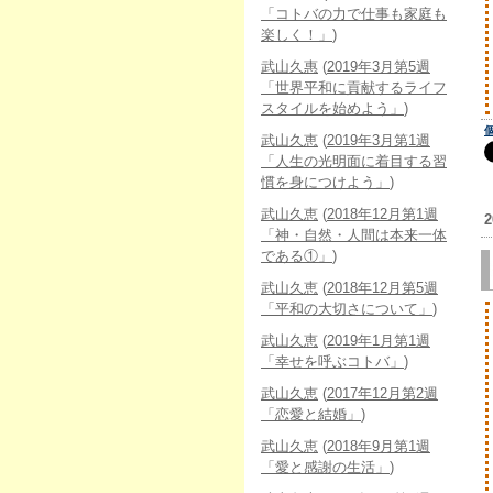
「コトバの力で仕事も家庭も
楽しく！」
)
武山久惠
(
2019年3月第5週
「世界平和に貢献するライフ
スタイルを始めよう」
)
武山久恵
(
2019年3月第1週
「人生の光明面に着目する習
慣を身につけよう」
)
武山久恵
(
2018年12月第1週
2
「神・自然・人間は本来一体
である①」
)
武山久恵
(
2018年12月第5週
「平和の大切さについて」
)
武山久恵
(
2019年1月第1週
「幸せを呼ぶコトバ」
)
武山久恵
(
2017年12月第2週
「恋愛と結婚」
)
武山久恵
(
2018年9月第1週
「愛と感謝の生活」
)