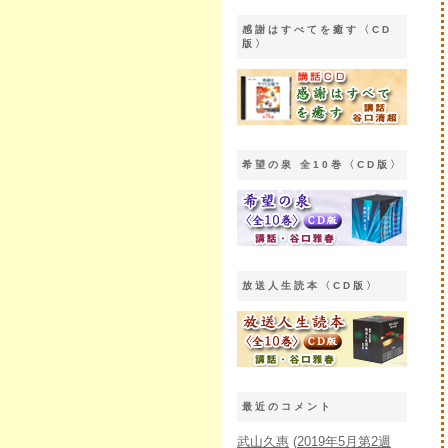
感謝はすべてを癒す〈CD
版〉
希望の泉 全10巻〈CD版〉
放送人生読本〈CD版〉
最近のコメント
武山久惠
(
2019年5月第2週