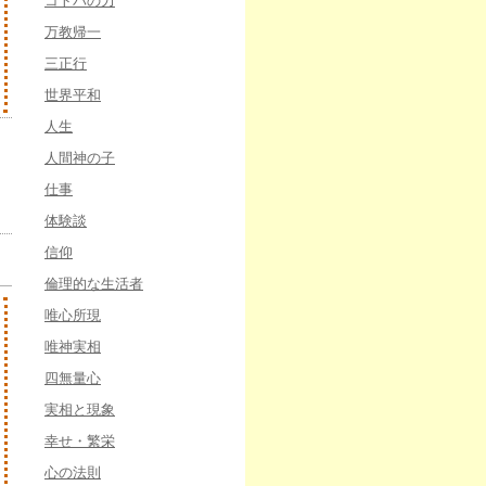
コトバの力
万教帰一
三正行
世界平和
人生
人間神の子
仕事
体験談
信仰
倫理的な生活者
唯心所現
唯神実相
四無量心
実相と現象
幸せ・繁栄
心の法則