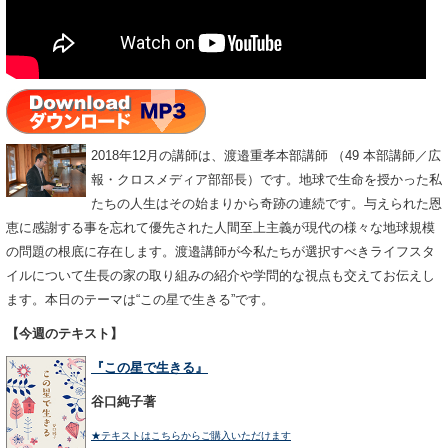
2018年12月の講師は、渡邉重孝本部講師 （49 本部講師／広
報・クロスメディア部部長）です。地球で生命を授かった私
たちの人生はその始まりから奇跡の連続です。与えられた恩
恵に感謝する事を忘れて優先された人間至上主義が現代の様々な地球規模
の問題の根底に存在します。渡邉講師が今私たちが選択すべきライフスタ
イルについて生長の家の取り組みの紹介や学問的な視点も交えてお伝えし
ます。本日のテーマは“この星で生きる”です。
【今週のテキスト】
『この星で生きる』
谷口純子著
★テキストはこちらからご購入いただけます