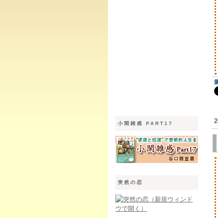
小閑雑感 PART17
突然の恋