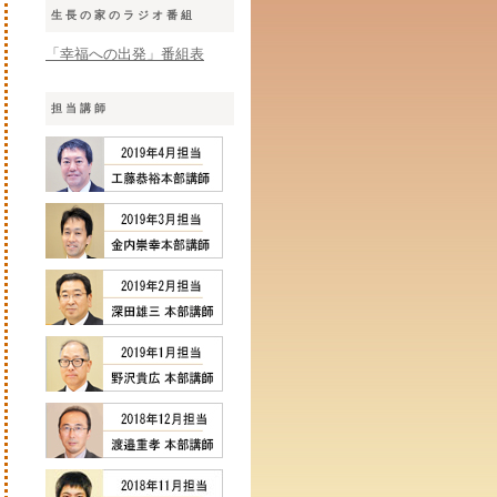
生長の家のラジオ番組
「幸福への出発」番組表
担当講師