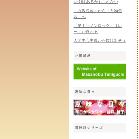
UFOはあるかもしれない
「万教包容」から「万物包
容」へ
「第１回ノンロック・リレ
ー」が終わる
人間中心主義から抜け出そう
小閑雑感
惠味な日々
日時計シリーズ