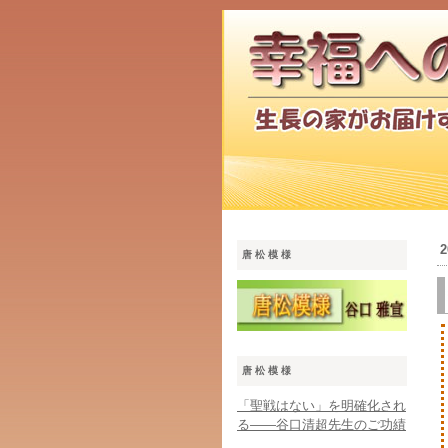
唐松模様
唐松模様
「聖戦はない」を明確化され
る――谷口清超先生のご功績