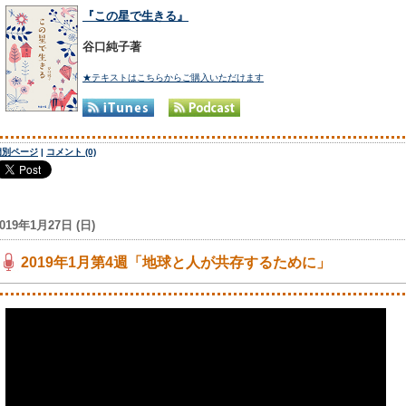
『この星で生きる』
谷口純子著
★テキストはこちらからご購入いただけます
個別ページ
|
コメント (0)
2019年1月27日 (日)
2019年1月第4週「地球と人が共存するために」