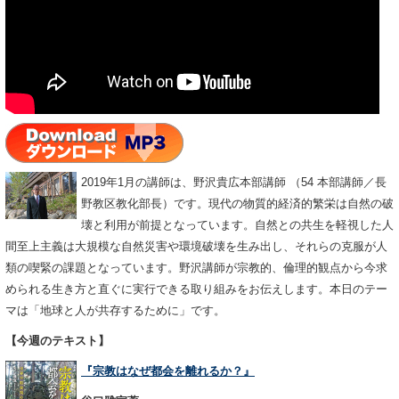
2019年1月の講師は、野沢貴広本部講師 （54 本部講師／長
野教区教化部長）です。現代の物質的経済的繁栄は自然の破
壊と利用が前提となっています。自然との共生を軽視した人
間至上主義は大規模な自然災害や環境破壊を生み出し、それらの克服が人
類の喫緊の課題となっています。野沢講師が宗教的、倫理的観点から今求
められる生き方と直ぐに実行できる取り組みをお伝えします。本日のテー
マは「地球と人が共存するために」です。
【今週のテキスト】
『宗教はなぜ都会を離れるか？』