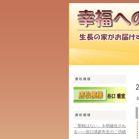
唐松模様
2
唐松模様
「聖戦はない」を明確化され
る――谷口清超先生のご功績