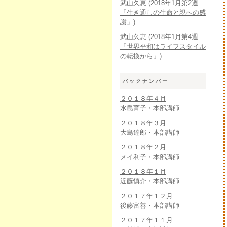
武山久恵
(
2018年1月第2週
「生き通しの生命と親への感
謝」
)
武山久恵
(
2018年1月第4週
「世界平和はライフスタイル
の転換から」
)
バックナンバー
２０１８年４月
水島育子・本部講師
２０１８年３月
大島達郎・本部講師
２０１８年２月
メイ利子・本部講師
２０１８年１月
近藤慎介・本部講師
２０１７年１２月
後藤富善・本部講師
２０１７年１１月