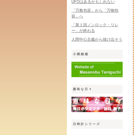
UFOはあるかもしれない
「万教包容」から「万物包
容」へ
「第１回ノンロック・リレ
ー」が終わる
人間中心主義から抜け出そう
小閑雑感
惠味な日々
日時計シリーズ