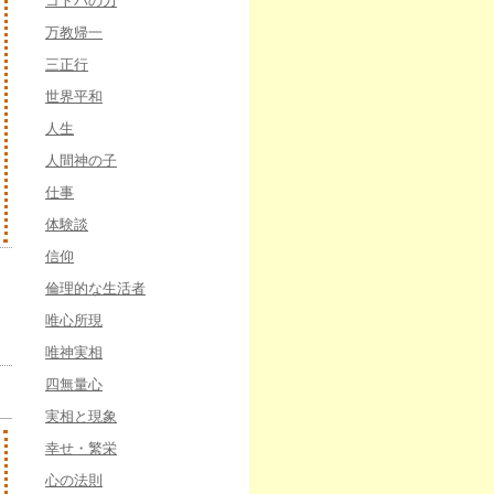
コトバの力
万教帰一
三正行
世界平和
人生
人間神の子
仕事
体験談
信仰
倫理的な生活者
唯心所現
唯神実相
四無量心
実相と現象
幸せ・繁栄
心の法則