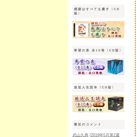
感謝はすべてを癒す〈CD
版〉
希望の泉 全10巻〈CD版〉
放送人生読本〈CD版〉
最近のコメント
武山久惠
(
2019年5月第2週