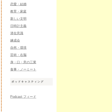
恋愛・結婚
教育・家庭
新しい文明
日時計主義
潜在意識
練成会
自然・環境
芸術・右脳
身・口・意の三業
食事・ノーミート
ポッドキャスティング
Podcast フィード