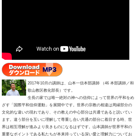
2017年10月の講師は、山本一信本部講師 （46 本部講師／和
歌山教区教化部長）です。
生長の家では唯一絶対の神への信仰によって世界の平和をめ
ざす「国際平和信仰運動」を展開中です。世界の宗教の相違は周縁部分の
文化的な違いの現れであり、その教えの中心部分は共通であると説いてい
ます。違う部分を互いに理解して尊重し合い共通の部分に着目する時、世
界は相互理解が進みより良きものになるはずです。山本講師が世界平和の
重要なポイントである私たちが本来持っている深い愛と理解力についてお