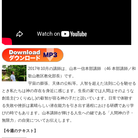
2017年10月の講師は、山本一信本部講師 （46 本部講師／和
歌山教区教化部長）です。
宇宙の膨張、天体の公転等。人智を超えた法則に心を馳せる
とき私たちは神の存在を身近に感じます。生長の家では人間はそのような
創造主(つくりぬし)の叡智が宿る神の子だと説いています。日常で体験す
る失敗や挫折は素晴らしい潜在能力を引き出す過程における研鑽であり学
びの時でもあります。山本講師が輝ける人生への鍵である「人間神の子・
無限力」の自覚についてお伝えします。
【今週のテキスト】