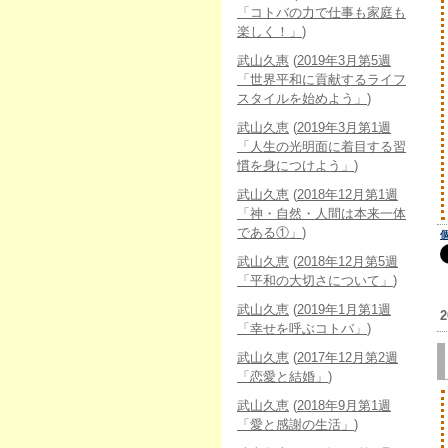
「コトバの力で仕事も家庭も
楽しく！」
)
武山久惠
(
2019年3月第5週
「世界平和に貢献するライフ
スタイルを始めよう」
)
武山久恵
(
2019年3月第1週
「人生の光明面に着目する習
慣を身につけよう」
)
武山久恵
(
2018年12月第1週
「神・自然・人間は本来一体
である①」
)
武山久恵
(
2018年12月第5週
「平和の大切さについて」
)
武山久恵
(
2019年1月第1週
2
「幸せを呼ぶコトバ」
)
武山久恵
(
2017年12月第2週
「恋愛と結婚」
)
武山久恵
(
2018年9月第1週
「愛と感謝の生活」
)