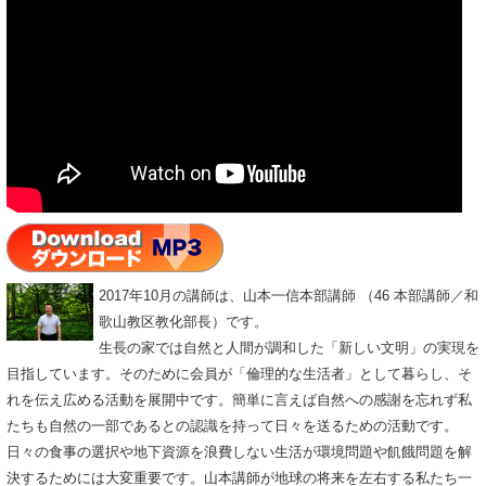
2017年10月の講師は、山本一信本部講師 （46 本部講師／和
歌山教区教化部長）です。
生長の家では自然と人間が調和した「新しい文明」の実現を
目指しています。そのために会員が「倫理的な生活者」として暮らし、そ
れを伝え広める活動を展開中です。簡単に言えば自然への感謝を忘れず私
たちも自然の一部であるとの認識を持って日々を送るための活動です。
日々の食事の選択や地下資源を浪費しない生活が環境問題や飢餓問題を解
決するためには大変重要です。山本講師が地球の将来を左右する私たち一