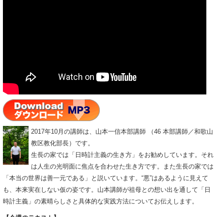
2017年10月の講師は、山本一信本部講師 （46 本部講師／和歌山
教区教化部長）です。
生長の家では「日時計主義の生き方」をお勧めしています。それ
は人生の光明面に焦点を合わせた生き方です。また生長の家では
「本当の世界は善一元である」と説いています。“悪”はあるように見えて
も、本来実在しない仮の姿です。山本講師が祖母との想い出を通して「日
時計主義」の素晴らしさと具体的な実践方法についてお伝えします。