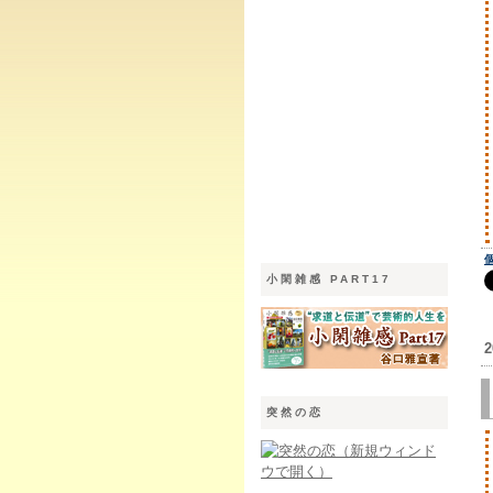
小閑雑感 PART17
2
突然の恋