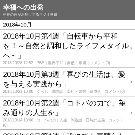
幸福への出発
生長の家がお届けするラジオ番組
2018年10月
2018年10月第4週「自転車から平和
を！～自然と調和したライフスタイル
へ～」
2018/10/28 12:52
PBS
世界平和
自然・環境
コメント(0)
2018年10月第3週「喜びの生活は、愛
を与える実践から」
2018/10/21 10:00
くらし
体験談
幸せ・繁栄
練成会
コメント(0)
2018年10月第2週「コトバの力で、望
み通りの人生を」
2018/10/14 10:00
コトバの力
人生
体験談
日時計主義
コメント
(0)