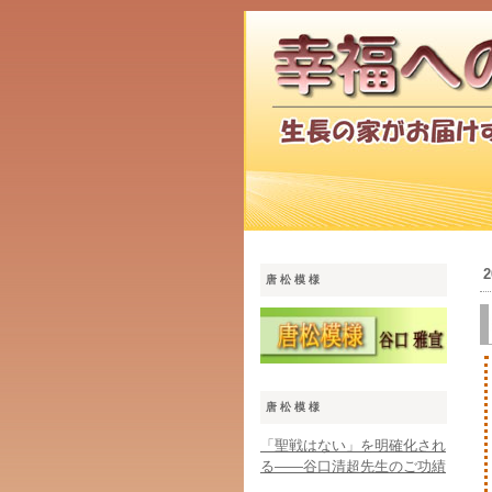
2
唐松模様
唐松模様
「聖戦はない」を明確化され
る――谷口清超先生のご功績