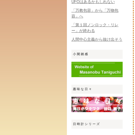
UFOはあるかもしれない
「万教包容」から「万物包
容」へ
「第１回ノンロック・リレ
ー」が終わる
人間中心主義から抜け出そう
小閑雑感
惠味な日々
日時計シリーズ