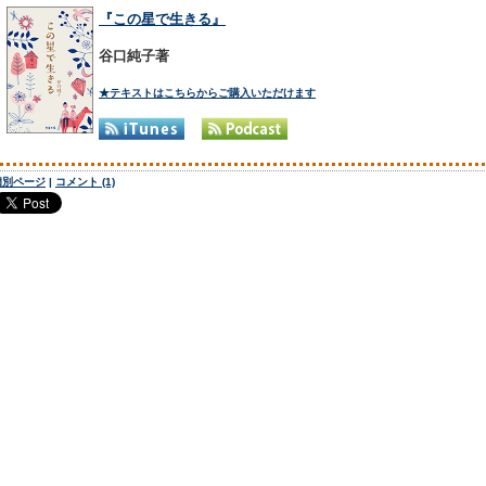
『この星で生きる』
谷口純子著
★テキストはこちらからご購入いただけます
個別ページ
|
コメント (1)