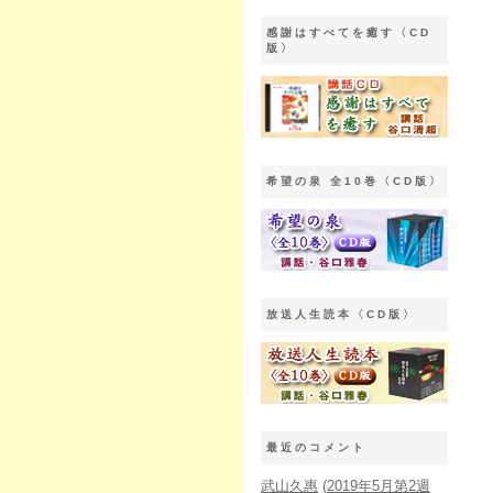
感謝はすべてを癒す〈CD
版〉
希望の泉 全10巻〈CD版〉
放送人生読本〈CD版〉
最近のコメント
武山久惠
(
2019年5月第2週