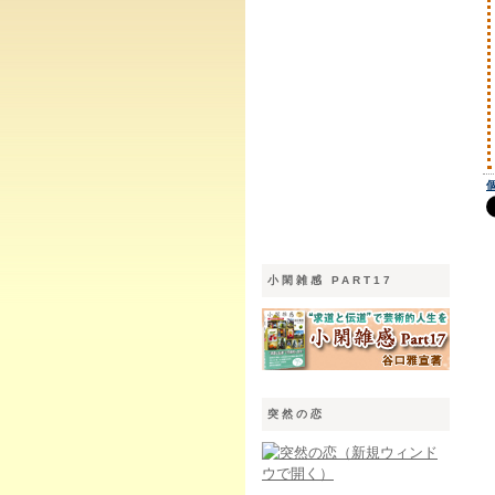
小閑雑感 PART17
突然の恋