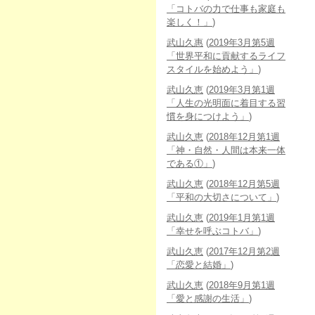
「コトバの力で仕事も家庭も
楽しく！」
)
武山久惠
(
2019年3月第5週
「世界平和に貢献するライフ
スタイルを始めよう」
)
武山久恵
(
2019年3月第1週
「人生の光明面に着目する習
慣を身につけよう」
)
武山久恵
(
2018年12月第1週
「神・自然・人間は本来一体
である①」
)
武山久恵
(
2018年12月第5週
「平和の大切さについて」
)
武山久恵
(
2019年1月第1週
「幸せを呼ぶコトバ」
)
武山久恵
(
2017年12月第2週
「恋愛と結婚」
)
武山久恵
(
2018年9月第1週
「愛と感謝の生活」
)