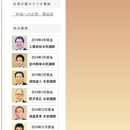
生長の家のラジオ番組
「幸福への出発」番組表
担当講師