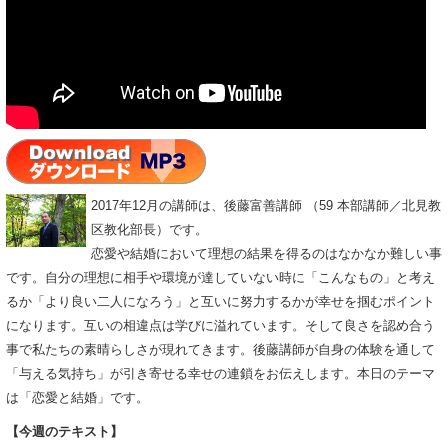
2017年12月の講師は、後藤富善講師 （59 本部講師／北見教
区教化部長）です。
恋愛や結婚において理想の結果を得るのはなかなか難しい事
です。自分の理想に相手や環境が達していない時に「こんなもの」と考え
るか「より良い二人になろう」と互いに努力するかが幸せを掴むポイント
になります。互いの相違点は学びに溢れています。そして良さを認め合う
事で私たちの素晴らしさが現れてきます。後藤講師が自身の体験を通して
「与える気持ち」が引き寄せる幸せの連鎖をお伝えします。本日のテーマ
は「恋愛と結婚」です。
【今週のテキスト】