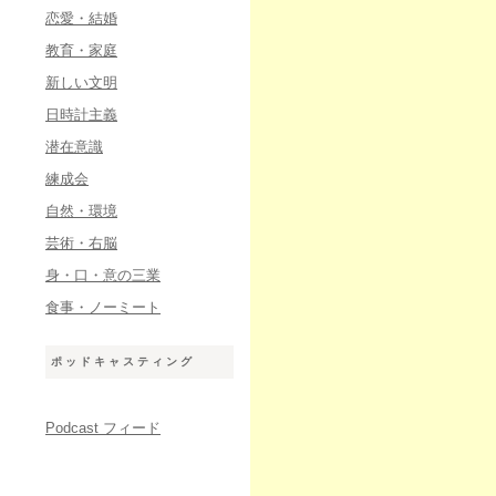
恋愛・結婚
教育・家庭
新しい文明
日時計主義
潜在意識
練成会
自然・環境
芸術・右脳
身・口・意の三業
食事・ノーミート
ポッドキャスティング
Podcast フィード