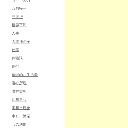
コトバの力
万教帰一
三正行
世界平和
人生
人間神の子
仕事
体験談
信仰
倫理的な生活者
唯心所現
唯神実相
四無量心
実相と現象
幸せ・繁栄
心の法則