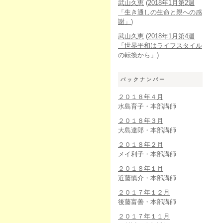
武山久恵
(
2018年1月第2週
「生き通しの生命と親への感
謝」
)
武山久恵
(
2018年1月第4週
「世界平和はライフスタイル
の転換から」
)
バックナンバー
２０１８年４月
水島育子・本部講師
２０１８年３月
大島達郎・本部講師
２０１８年２月
メイ利子・本部講師
２０１８年１月
近藤慎介・本部講師
２０１７年１２月
後藤富善・本部講師
２０１７年１１月