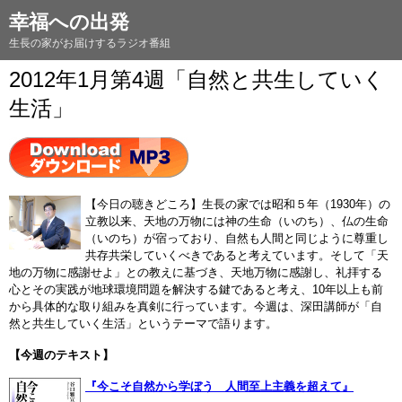
幸福への出発
生長の家がお届けするラジオ番組
2012年1月第4週「自然と共生していく
生活」
【今日の聴きどころ】生長の家では昭和５年（1930年）の
立教以来、天地の万物には神の生命（いのち）、仏の生命
（いのち）が宿っており、自然も人間と同じように尊重し
共存共栄していくべきであると考えています。そして「天
地の万物に感謝せよ」との教えに基づき、天地万物に感謝し、礼拝する
心とその実践が地球環境問題を解決する鍵であると考え、10年以上も前
から具体的な取り組みを真剣に行っています。今週は、深田講師が「自
然と共生していく生活」というテーマで語ります。
【今週のテキスト】
『今こそ自然から学ぼう 人間至上主義を超えて』