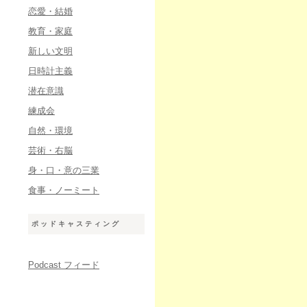
恋愛・結婚
教育・家庭
新しい文明
日時計主義
潜在意識
練成会
自然・環境
芸術・右脳
身・口・意の三業
食事・ノーミート
ポッドキャスティング
Podcast フィード