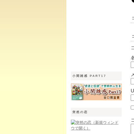
小閑雑感 PART17
突然の恋