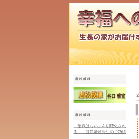
唐松模様
唐松模様
「聖戦はない」を明確化され
る――谷口清超先生のご功績