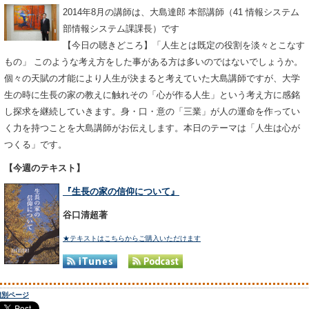
2014年8月の講師は、大島達郎 本部講師（41 情報システム
部情報システム課課長）です
【今日の聴きどころ】「人生とは既定の役割を淡々とこなす
もの」 このような考え方をした事がある方は多いのではないでしょうか。
個々の天賦の才能により人生が決まると考えていた大島講師ですが、大学
生の時に生長の家の教えに触れその「心が作る人生」という考え方に感銘
し探求を継続していきます。身・口・意の「三業」が人の運命を作ってい
く力を持つことを大島講師がお伝えします。本日のテーマは「人生は心が
つくる」です。
【今週のテキスト】
『生長の家の信仰について』
谷口清超著
★テキストはこちらからご購入いただけます
個別ページ