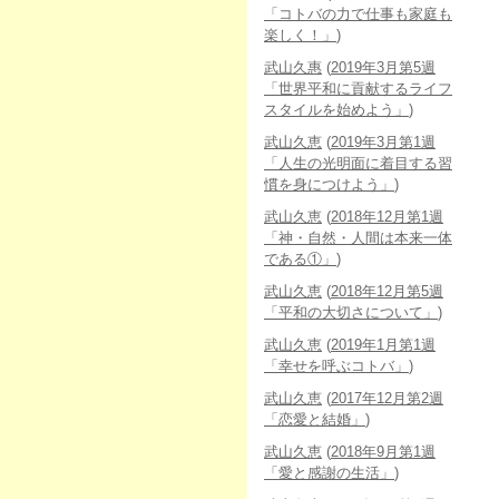
「コトバの力で仕事も家庭も
楽しく！」
)
武山久惠
(
2019年3月第5週
「世界平和に貢献するライフ
スタイルを始めよう」
)
武山久恵
(
2019年3月第1週
「人生の光明面に着目する習
慣を身につけよう」
)
武山久恵
(
2018年12月第1週
「神・自然・人間は本来一体
である①」
)
武山久恵
(
2018年12月第5週
「平和の大切さについて」
)
武山久恵
(
2019年1月第1週
「幸せを呼ぶコトバ」
)
武山久恵
(
2017年12月第2週
「恋愛と結婚」
)
武山久恵
(
2018年9月第1週
「愛と感謝の生活」
)