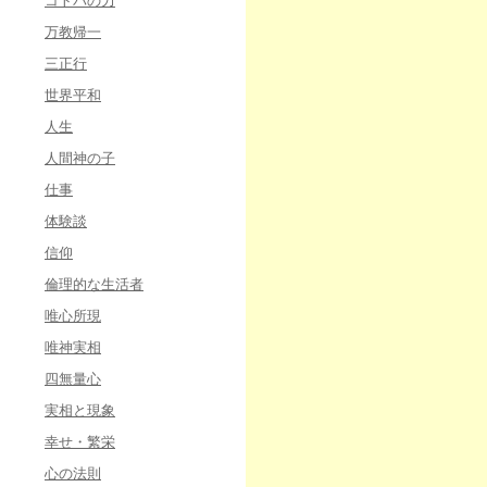
コトバの力
万教帰一
三正行
世界平和
人生
人間神の子
仕事
体験談
信仰
倫理的な生活者
唯心所現
唯神実相
四無量心
実相と現象
幸せ・繁栄
心の法則