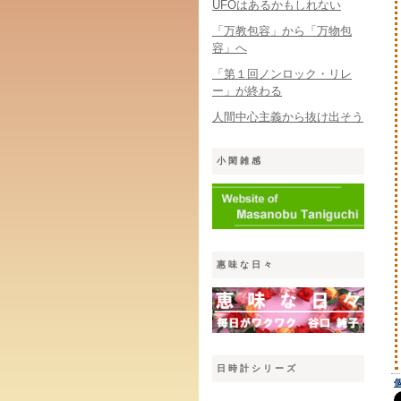
UFOはあるかもしれない
「万教包容」から「万物包
容」へ
「第１回ノンロック・リレ
ー」が終わる
人間中心主義から抜け出そう
小閑雑感
惠味な日々
日時計シリーズ