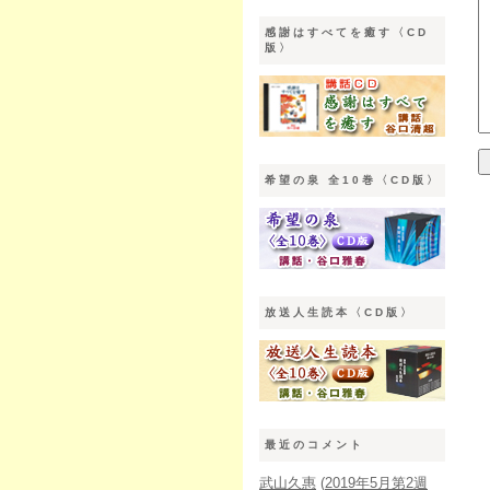
感謝はすべてを癒す〈CD
版〉
希望の泉 全10巻〈CD版〉
放送人生読本〈CD版〉
最近のコメント
武山久惠
(
2019年5月第2週