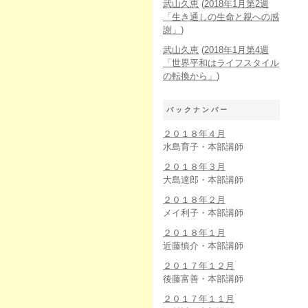
武山久恵
(
2018年1月第2週
「生き通しの生命と親への感
謝」
)
武山久恵
(
2018年1月第4週
「世界平和はライフスタイル
の転換から」
)
バックナンバー
２０１８年４月
水島育子・本部講師
２０１８年３月
大島達郎・本部講師
２０１８年２月
メイ利子・本部講師
２０１８年１月
近藤慎介・本部講師
２０１７年１２月
後藤富善・本部講師
２０１７年１１月