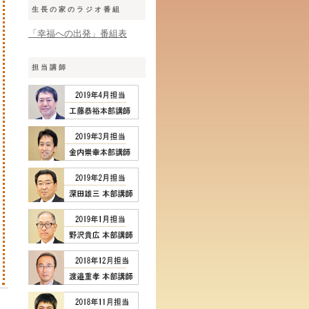
生長の家のラジオ番組
「幸福への出発」番組表
担当講師