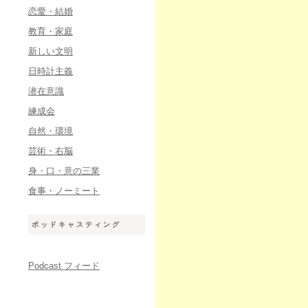
恋愛・結婚
教育・家庭
新しい文明
日時計主義
潜在意識
練成会
自然・環境
芸術・右脳
身・口・意の三業
食事・ノーミート
ポッドキャスティング
Podcast フィード