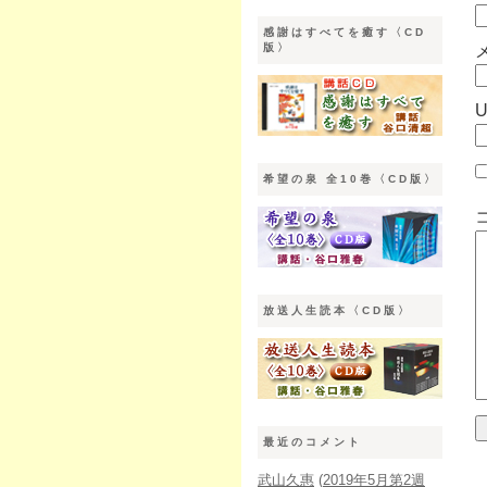
感謝はすべてを癒す〈CD
版〉
希望の泉 全10巻〈CD版〉
放送人生読本〈CD版〉
最近のコメント
武山久惠
(
2019年5月第2週