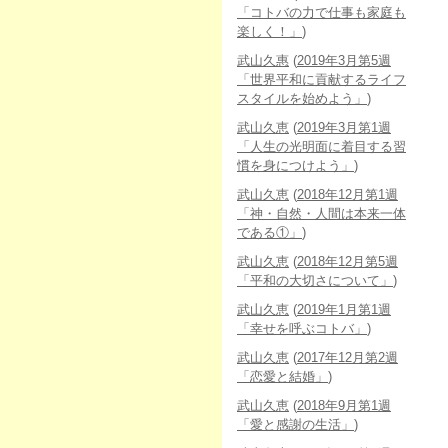
「コトバの力で仕事も家庭も
楽しく！」
)
武山久惠
(
2019年3月第5週
「世界平和に貢献するライフ
スタイルを始めよう」
)
武山久恵
(
2019年3月第1週
「人生の光明面に着目する習
慣を身につけよう」
)
武山久恵
(
2018年12月第1週
「神・自然・人間は本来一体
である①」
)
武山久恵
(
2018年12月第5週
「平和の大切さについて」
)
武山久恵
(
2019年1月第1週
「幸せを呼ぶコトバ」
)
武山久恵
(
2017年12月第2週
「恋愛と結婚」
)
武山久恵
(
2018年9月第1週
「愛と感謝の生活」
)