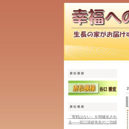
唐松模様
2
唐松模様
「聖戦はない」を明確化され
る――谷口清超先生のご功績