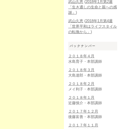
武山久恵
(
2018年1月第2週
「生き通しの生命と親への感
謝」
)
武山久恵
(
2018年1月第4週
「世界平和はライフスタイル
の転換から」
)
バックナンバー
２０１８年４月
水島育子・本部講師
２０１８年３月
大島達郎・本部講師
２０１８年２月
メイ利子・本部講師
２０１８年１月
近藤慎介・本部講師
２０１７年１２月
後藤富善・本部講師
２０１７年１１月