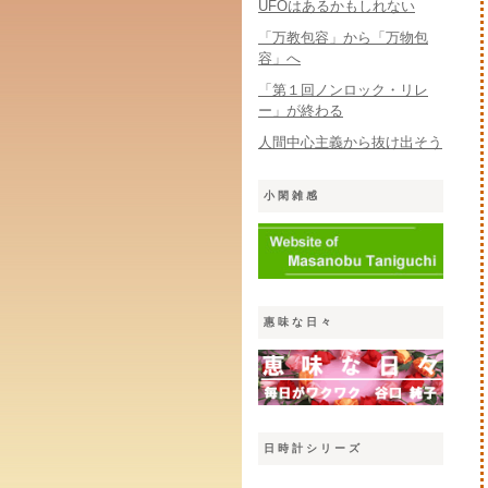
UFOはあるかもしれない
「万教包容」から「万物包
容」へ
「第１回ノンロック・リレ
ー」が終わる
人間中心主義から抜け出そう
小閑雑感
惠味な日々
日時計シリーズ