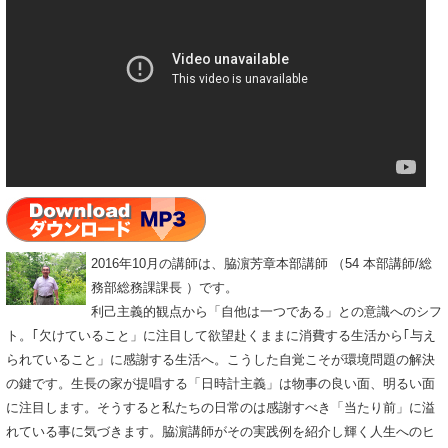
2016年10月の講師は、脇濵芳章本部講師 （54 本部講師/総
務部総務課課長 ）です。
利己主義的観点から「自他は一つである」との意識へのシフ
ト。｢欠けていること」に注目して欲望赴くままに消費する生活から｢与え
られていること」に感謝する生活へ。こうした自覚こそが環境問題の解決
の鍵です。生長の家が提唱する「日時計主義」は物事の良い面、明るい面
に注目します。そうすると私たちの日常のは感謝すべき「当たり前」に溢
れている事に気づきます。脇濵講師がその実践例を紹介し輝く人生へのヒ