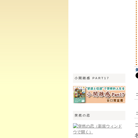
小閑雑感 PART17
突然の恋