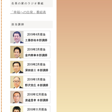
生長の家のラジオ番組
「幸福への出発」番組表
担当講師