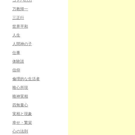
コトバの力
万教帰一
三正行
世界平和
人生
人間神の子
仕事
体験談
信仰
倫理的な生活者
唯心所現
唯神実相
四無量心
実相と現象
幸せ・繁栄
心の法則